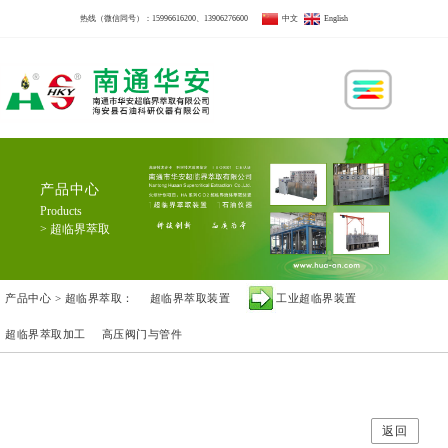
热线（微信同号）：
15996616200
、
13906276600
中文
English
产品中心
Products
> 超临界萃取
产品中心 > 超临界萃取：
超临界萃取装置
工业超临界装置
超临界萃取加工
高压阀门与管件
返回