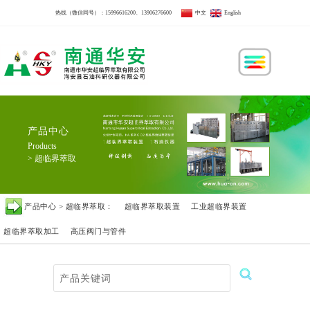
热线（微信同号）：
15996616200
、
13906276600
中文
English
产品中心
Products
> 超临界萃取
产品中心 > 超临界萃取：
超临界萃取装置
工业超临界装置
超临界萃取加工
高压阀门与管件