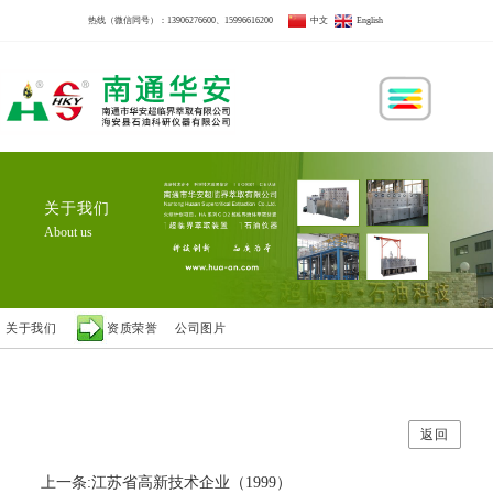
热线（微信同号）：
13906276600
、
15996616200
中文
English
关于我们
About us
关于我们
资质荣誉
公司图片
返回
上一条:江苏省高新技术企业（1999）